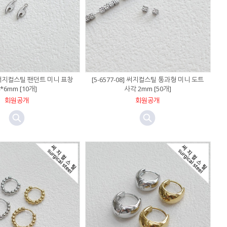
9] 써지컬스틸 팬던트 미니 표창
[5-6577-08] 써지컬스틸 통과형 미니 도트
4*6mm [10개]
사각 2mm [50개]
회원공개
회원공개