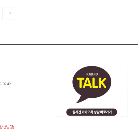
>
9-9742
(삼선빌딩)