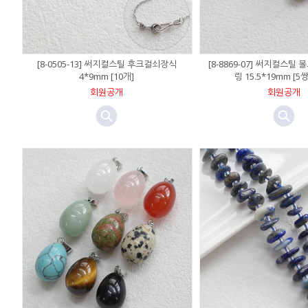
[8-0505-13] 써지컬스틸 후크걸쇠장식
[8-8869-07] 써지컬스틸
4*9mm [10개]
링 15.5*19mm [5쌍
회원공개
회원공개