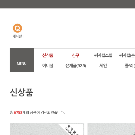
신상품
신꾸
써지컬스틸
써지컬(은
MENU
이니셜
은제품(92.5)
체인
줄/리
신상품
총
6758
개의 상품이 검색되었습니다.