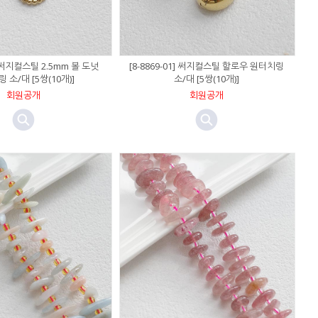
5] 써지컬스틸 2.5mm 볼 도넛
[8-8869-01] 써지컬스틸 할로우 원터치링
 소/대 [5쌍(10개)]
소/대 [5쌍(10개)]
회원공개
회원공개