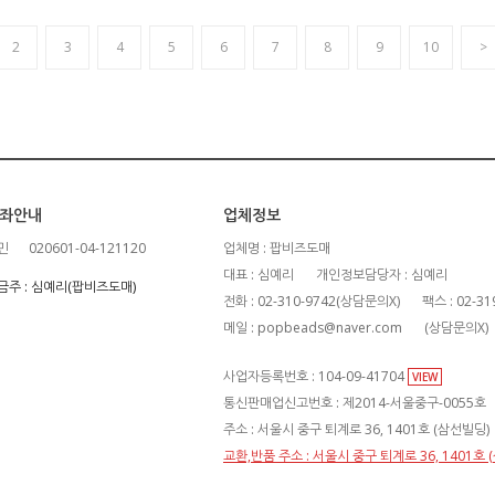
2
3
4
5
6
7
8
9
10
>
좌안내
업체정보
민
020601-04-121120
업체명 : 팝비즈도매
대표 : 심예리
개인정보담당자 : 심예리
금주 : 심예리(팝비즈도매)
전화 : 02-310-9742(상담문의X)
팩스 : 02-31
메일 : popbeads@naver.com
(상담문의X)
사업자등록번호 : 104-09-41704
VIEW
통신판매업신고번호 : 제2014-서울중구-0055호
주소 : 서울시 중구 퇴계로 36, 1401호 (삼선빌딩)
교환,반품 주소 : 서울시 중구 퇴계로 36, 1401호 