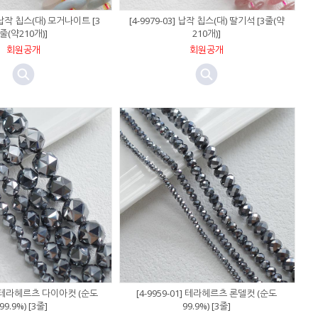
] 납작 칩스(대) 모거나이트 [3
[4-9979-03] 납작 칩스(대) 딸기석 [3줄(약
줄(약210개)]
210개)]
회원공개
회원공개
01] 테라헤르츠 다이아컷 (순도
[4-9959-01] 테라헤르츠 론델컷 (순도
99.9%) [3줄]
99.9%) [3줄]