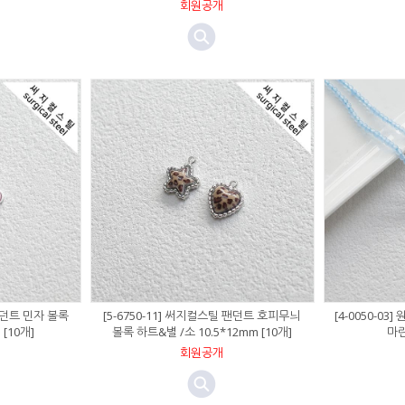
회원공개
 팬던트 민자 볼록
[5-6750-11] 써지컬스틸 팬던트 호피무늬
[4-0050-03
 [10개]
볼록 하트&별 /소 10.5*12mm [10개]
마린
회원공개