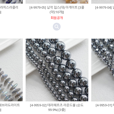
(대) 라피스라즐리
[4-9979-05] 납작 칩스(대) 아게이트 [3줄
[4-9979-04
]
(약210개)]
회원공개
대) 래브라도라이트
[4-9959-02] 테라헤르츠 라운드볼 (순도
[4-9959-
]
99.9%) [3줄]