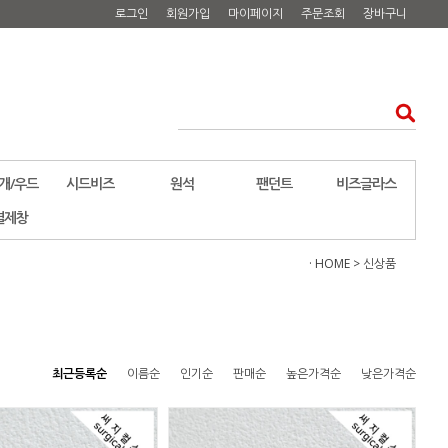
로그인
회원가입
마이페이지
주문조회
장바구니
개/우드
시드비즈
원석
팬던트
비즈글라스
결제창
· HOME
>
신상품
최근등록순
이름순
인기순
판매순
높은가격순
낮은가격순