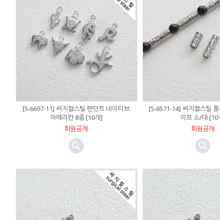
[5-6697-11] 써지컬스틸 팬던트 네이티브
[5-6571-14] 써지컬스틸
아메리칸 8종 [10개]
이프 소/대 [10
회원공개
회원공개