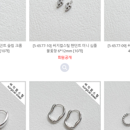
 팬던트 슬림 크롬
[5-6577-10] 써지컬스틸 팬던트 미니 심플
[5-6577-0
[10개]
불꽃창 6*12mm [10개]
회원공개