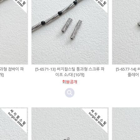
 통과형 점박이 파
[5-6571-13] 써지컬스틸 통과형 스크류 파
[5-6577-1
개]
이프 소/대 [10개]
플레어 9
회원공개