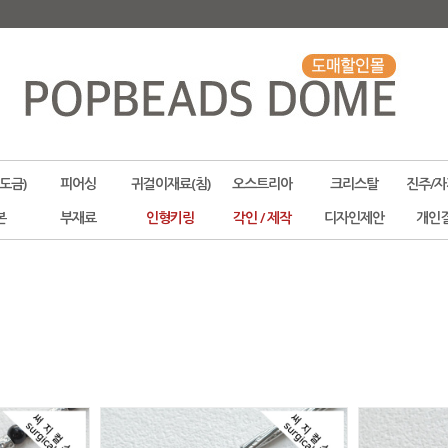
도금)
피어싱
귀걸이재료(침)
오스트리아
크리스탈
진주/자
본
부재료
인형키링
각인 / 제작
디자인제안
개인