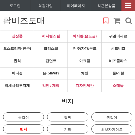
로그인
회원가입
마이페이지
최근본상품
팝비즈도매
신상품
써지컬스틸
써지컬(은도금)
귀걸이재료
오스트리아(진주)
크리스탈
진주/자개/우드
시드비즈
원석
팬던트
아크릴
비즈글라스
이니셜
은(Silver)
체인
줄/리본
악세사리부자재
각인 / 제작
디자인제안
소매몰
반지
목걸이
팔찌
귀걸이
반지
기타
초보자가이드