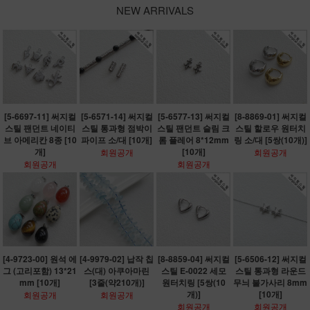
NEW ARRIVALS
[5-6697-11] 써지컬
[5-6571-14] 써지컬
[5-6577-13] 써지컬
[8-8869-01] 써지컬
스틸 팬던트 네이티
스틸 통과형 점박이
스틸 팬던트 슬림 크
스틸 할로우 원터치
브 아메리칸 8종 [10
파이프 소/대 [10개]
롬 플레어 8*12mm
링 소/대 [5쌍(10개)]
개]
[10개]
회원공개
회원공개
회원공개
회원공개
[4-9723-00] 원석 에
[4-9979-02] 납작 칩
[8-8859-04] 써지컬
[5-6506-12] 써지컬
그 (고리포함) 13*21
스(대) 아쿠아마린
스틸 E-0022 세모
스틸 통과형 라운드
mm [10개]
[3줄(약210개)]
원터치링 [5쌍(10
무늬 불가사리 8mm
개)]
[10개]
회원공개
회원공개
회원공개
회원공개