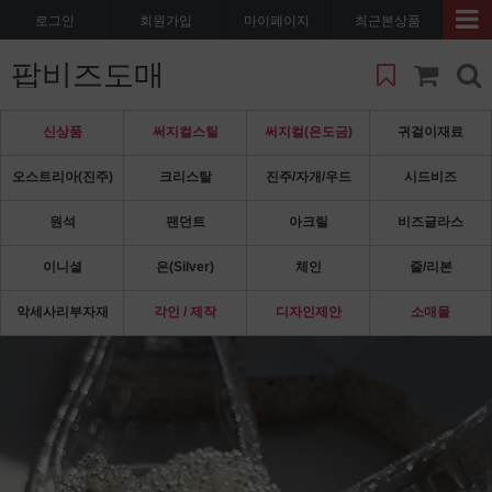
로그인
회원가입
마이페이지
최근본상품
팝비즈도매
신상품
써지컬스틸
써지컬(은도금)
귀걸이재료
오스트리아(진주)
크리스탈
진주/자개/우드
시드비즈
원석
팬던트
아크릴
비즈글라스
이니셜
은(Silver)
체인
줄/리본
악세사리부자재
각인 / 제작
디자인제안
소매몰