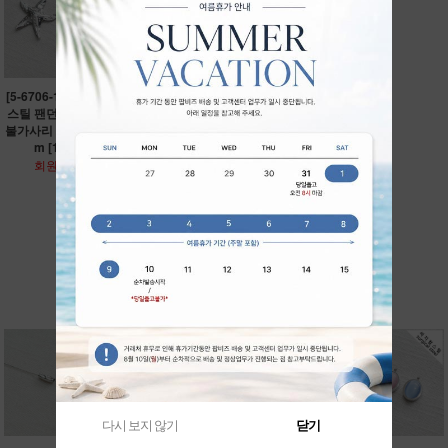
[5-6706-12] 써지컬
[5-6704-14] 써지컬
스틸 팬던트 춤추는
스틸 팬던트 화이트
불가사리 27.5*34m
스마일 민들레 13.5*
m [10개]
16.5mm [10개]
회원공개
회원공개
더보기 ▼
RECOMMEND ITEM
다시 보지 않기
닫기