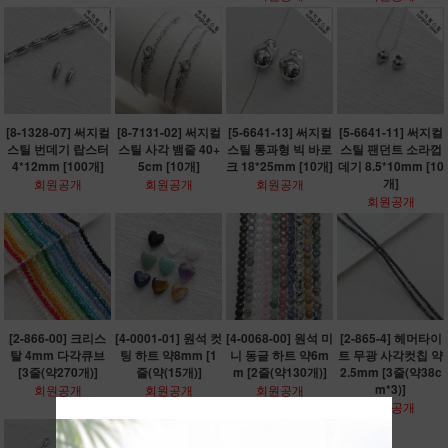
[8-1328-07] 써지컬
[8-7131-02] 써지컬
[5-6641-13] 써지컬
[5-6641-11] 써지컬
스틸 번데기 랍스터
스틸 사각 뱀줄 40+
스틸 통과형 빅 바로
스틸 팬던트 소라껍
4*12mm [100개]
5cm [10개]
크 18*25mm [10개]
데기 8.5*10mm [10
개]
회원공개
회원공개
회원공개
회원공개
[2-866-00] 크리스
[4-0001-01] 원석 컷
[4-0068-00] 원석 미
[2-865-4] 헤머타이
탈 4mm 다각큐브
팅 하트 약8mm [1
니 동글 하트 약6m
트 무광 사각컷칩 약
[3줄(약270개)]
줄(약(15개)]
m [2줄(약130개)]
2.5mm [3줄(약38c
m*3)]
회원공개
회원공개
회원공개
회원공개