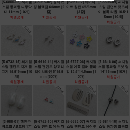
[5-6806-05] 써지컬
[4-5015-02] 원석 컷
[2-867-02] 헤머타
[5-6606-09] 써지컬
스틸 통과형 나무막
팅 블랙점 6/8mm [2
이트 원판 4/6/8mm
스틸 팬던트 캣츠아
대 11mm [10개]
줄]
[3줄]
이 볼록 타원 10.5*1
5mm [10개]
회원공개
회원공개
회원공개
회원공개
[5-6732-15] 써지컬
[5-6619-14] 써지컬
[5-6737-06] 써지컬
[5-6816-06] 써지컬
스틸 팬던트 자개 물
스틸 팬던트 양고리
스틸 에폭 컬러 플라
스틸 통과형 도넛 링
고기 15.5*9mm [10
웨이브라인 5*15.5
워 12.5*14.5mm [1
14*16mm [10개]
개]
mm [50개]
0개]
회원공개
회원공개
회원공개
회원공개
[3-688-01] 핵진주
[5-6752-10] 써지컬
[5-6632-07] 써지컬
[5-6814-10] 써지컬
바로크 AB코팅 17*
스틸 팬던트 에폭 자
스틸 팬던트 헤어빗
스틸 통과형 크롬조