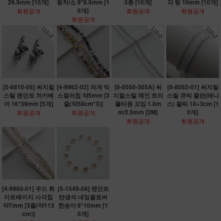
26.5mm [10개]
동차/소 9*8.5mm [1
3종 [10개]
각 링 10mm [10개]
0개]
회원공개
회원공개
회원공개
회원공개
[5-6610-06] 써지컬
[4-9962-02] 자개 믹
[8-0050-305A] 써
[8-8062-01] 써지컬
스틸 팬던트 처키베
스컬러칩 약5mm [3
지컬스틸 체인 트리
스틸 큐빅 줄란(테니
어 16*39mm [5개]
줄(약38cm*3)]
플타원 꼬임 1.8m
스) 팔찌 18+3cm [1
m/2.5mm [2M]
0개]
회원공개
회원공개
회원공개
회원공개
[4-9960-01] 우드 화
[5-1549-08] 팬던트
이트베이지 사각칩
탄생석 네잎클로버
약7mm [3줄(약113
한송이 6*10mm [1
cm)]
0개]